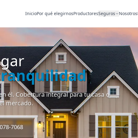
Inicio
Por qué elegirnos
Productores
Seguros
Nosotros
ogar
tranquilidad
en él. Cobertura integral para tu casa o
del mercado.
078-7068