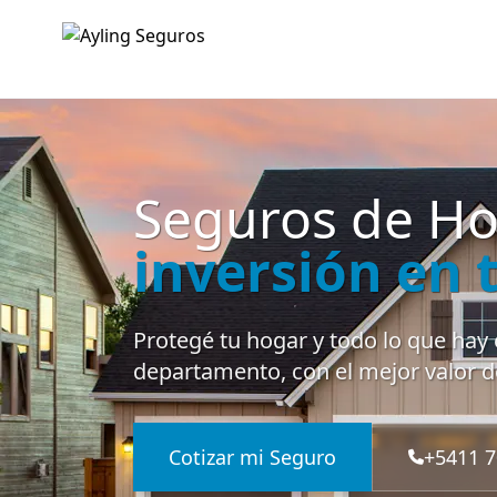
Seguros de H
inversión en 
Protegé tu hogar y todo lo que hay 
departamento, con el mejor valor 
Cotizar mi Seguro
+5411 7